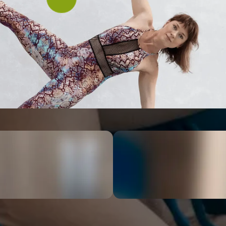
ь йоги, влюблённый в своё дело. Моя практика развивалас
нь я дипломированный преподаватель по Хатха-йоге и Йог
гом и своей миссией считаю: оздоравливать тело через душ