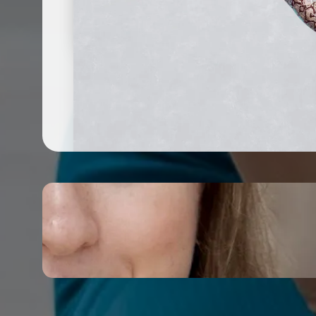
ТАТЬЯНА МЕРЛО
Меня зовут Татьяна Мерло и я преподавател
на сегодняшний де
По первому же образованию являюсь Психоло