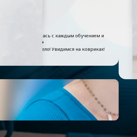
Н
ь, трансформировалась с каждым обучением и
е для Беременных❤️
у и душу через тело! Увидимся на ковриках!