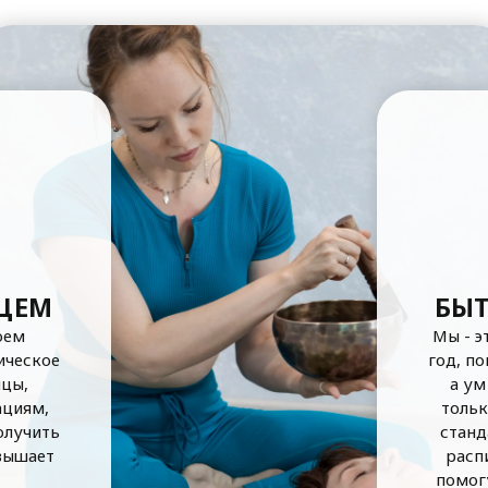
УЩЕМ
БЫТ
оем
Мы - э
ическое
год, п
шцы,
а ум
ациям,
толь
олучить
станд
овышает
расп
помогу