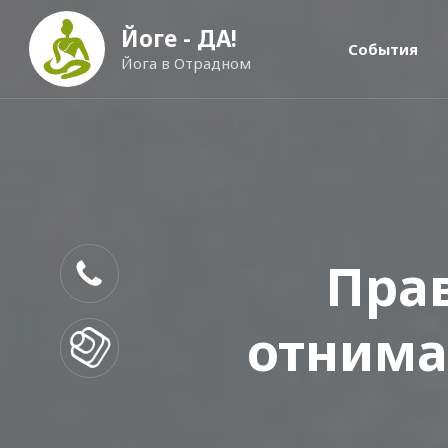
Йоге - ДА!
События
Йога в Отрадном
Прав
отнима