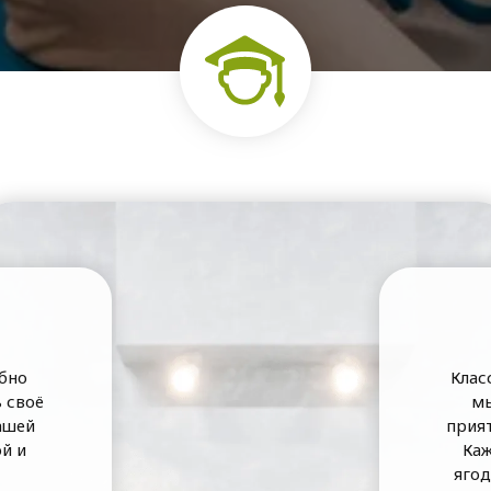
обно
Клас
ь своё
мы
ашей
прият
й и
Каж
яго