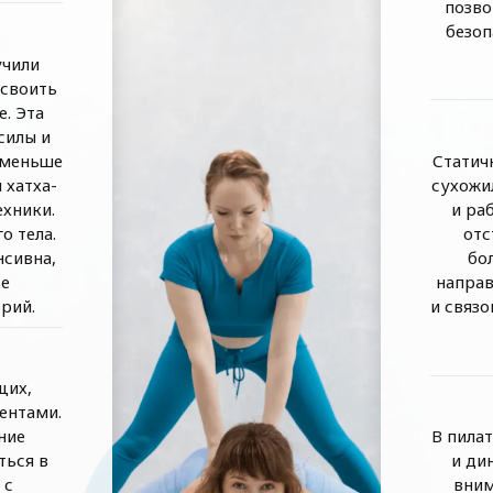
позво
D
безоп
учили
освоить
е. Эта
силы и
 меньше
Статич
 хатха-
сухожи
ехники.
и ра
о тела.
отс
нсивна,
бо
те
направ
рий.
и связ
щих,
ентами.
ние
В пилат
ться в
и ди
 с
вним